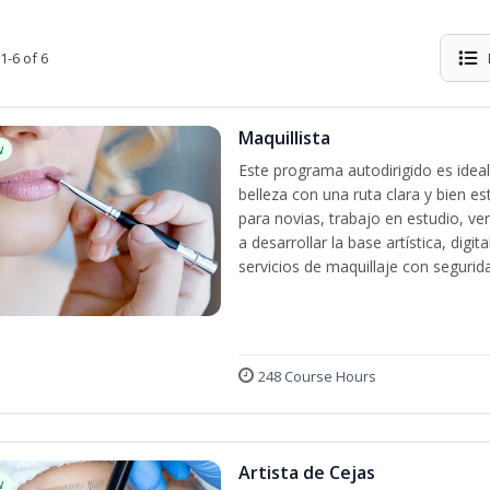
1-6 of 6
Maquillista
w
Este programa autodirigido es ideal
belleza con una ruta clara y bien e
para novias, trabajo en estudio, ven
a desarrollar la base artística, dig
servicios de maquillaje con segurida
248 Course Hours
Artista de Cejas
w