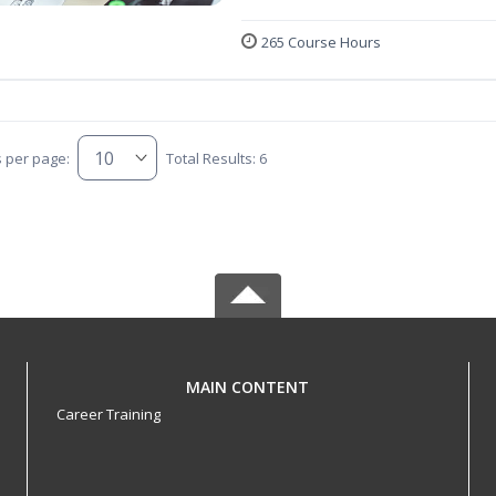
265 Course Hours
s per page:
Total Results: 6
MAIN CONTENT
Career Training