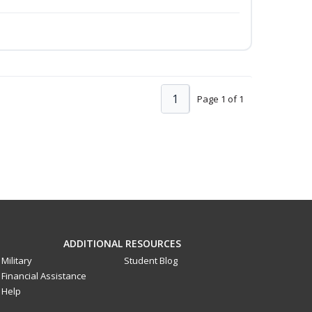
1
Page 1 of 1
ADDITIONAL RESOURCES
Military
Student Blog
Financial Assistance
Help