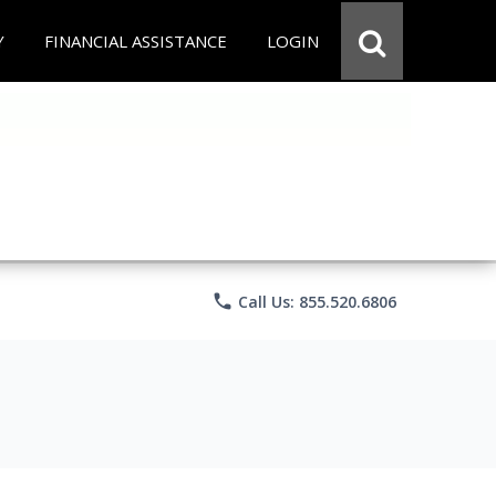
Y
FINANCIAL ASSISTANCE
LOGIN
phone
Call Us: 855.520.6806