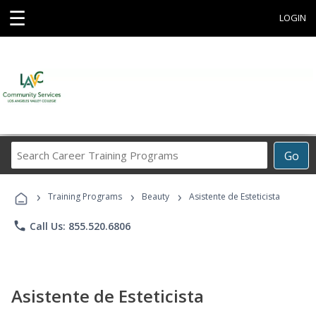
☰
LOGIN
Search
Go
Career
Training
›
›
›
Programs
Training Programs
Beauty
Asistente de Esteticista
phone
Call Us: 855.520.6806
Asistente de Esteticista