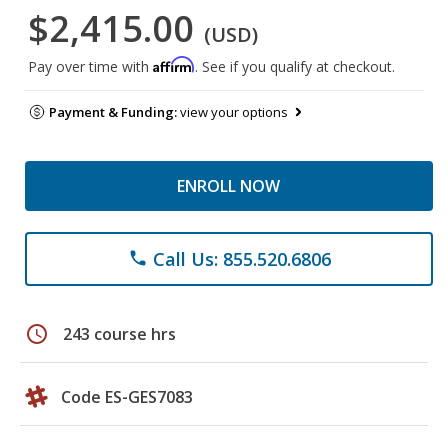
$2,415.00
(USD)
Affirm
Pay over time with
. See if you qualify at checkout.
Payment & Funding:
view your options
ENROLL NOW
Call Us: 855.520.6806
phone
schedule
243 course hrs
Code ES-GES7083