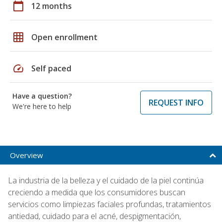
calendar_today
12 months
grid_on
Open enrollment
speed
Self paced
Have a question?
REQUEST INFO
We're here to help
Overview
La industria de la belleza y el cuidado de la piel continúa
creciendo a medida que los consumidores buscan
servicios como limpiezas faciales profundas, tratamientos
antiedad, cuidado para el acné, despigmentación,