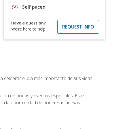
speed
Self paced
Have a question?
REQUEST INFO
We're here to help
a celebrar el día más importante de sus vidas.
ución de bodas y eventos especiales. Este
dará la oportunidad de poner sus nuevas