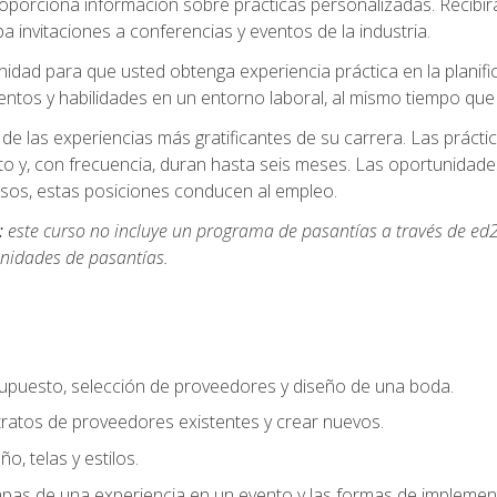
oporciona información sobre prácticas personalizadas. Recibirá
a invitaciones a conferencias y eventos de la industria.
idad para que usted obtenga experiencia práctica en la planifi
entos y habilidades en un entorno laboral, al mismo tiempo qu
de las experiencias más gratificantes de su carrera. Las práct
to y, con frecuencia, duran hasta seis meses. Las oportunida
os, estas posiciones conducen al empleo.
:
este curso no incluye un programa de pasantías a través de ed2
nidades de pasantías.
supuesto, selección de proveedores y diseño de una boda.
ratos de proveedores existentes y crear nuevos.
o, telas y estilos.
pas de una experiencia en un evento y las formas de implement