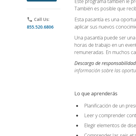
Este programa también le pr
También es posible que recib
Esta pasantía es una oportun
phone
Call Us:
aplicar sus nuevos conocimi
855.520.6806
Una pasantía puede ser una 
horas de trabajo en un even
remuneradas. En muchos cas
Descargo de responsabilidad
información sobre las oportu
Lo que aprenderás
Planificación de un pre
Leer y comprender cont
Elegir elementos de diseñ
Comprender las seis eta