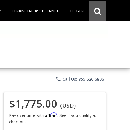
Y
FINANCIAL ASSISTANCE
LOGIN
phone
Call Us: 855.520.6806
$1,775.00
(USD)
Affirm
Pay over time with
. See if you qualify at
checkout.