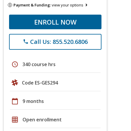
Payment & Funding:
view your options
ENROLL NOW
Call Us: 855.520.6806
phone
schedule
340 course hrs
Code ES-GES294
calendar_today
9 months
grid_on
Open enrollment